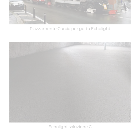
Piazzamento Curcio per getto Echolight
Echolight soluzione C