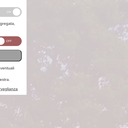
ggregata,
eventuali
estra.
rveglianza