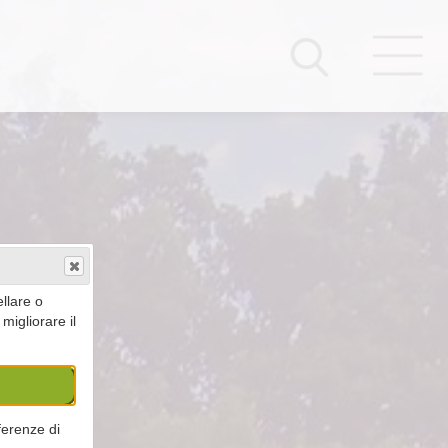
llare o
igliorare il
ferenze di